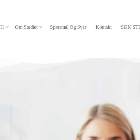
Spørsmål Og Svar
Kontakt
SØK STUDIEPLASS
HH
Om Studiet
Spørsmål Og Svar
Kontakt
SØK ST