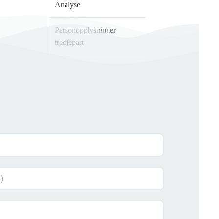
Analyse
Personopplysninger
tredjepart