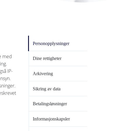
Personopplysninger
se med
Dine rettigheter
ing.
gså IP-
Arkivering
ensyn.
sninger.
Sikring av data
eskrevet
Betalingsløsninger
Informasjonskapsler