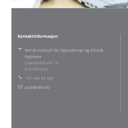
Kontaktinformasjon
Norsk Institutt for Hypnoterapi og Klinisk
Hypnose
Grønlandsleiret 14
N-0190 Oslo
+47 944 64 488
post@nihh.no