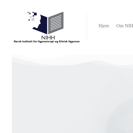
Hjem
Om NIHH
Om Studiet
Hjem
Om NI